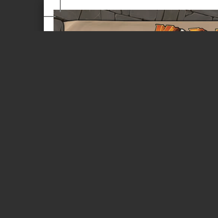
Page 1 of 4
Корпорация
Состав набора «Офисный планктон»
Донаар Блит’цен
Фигурка