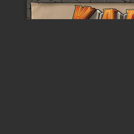
Page 1 of 12
Под Драконьей крепостью проходят подземные кори
искусные охотники за сокровищами смогут проникнут
разумеется, вы и ваши приятели-воры поспорили о том
На пути вам предстоит нанимать союзников и приби
и — клац! Неосторожный шум привлечёт внимание др
нее. Если рассчитываете выбраться из недр подзем
больше шума, чем вы...
Сос